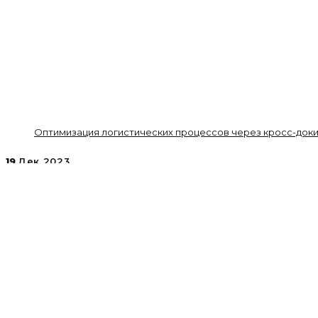
Оптимизация логистических процессов через кросс-докин
19
Дек 2023
Автоматизация процессов логистики
admin