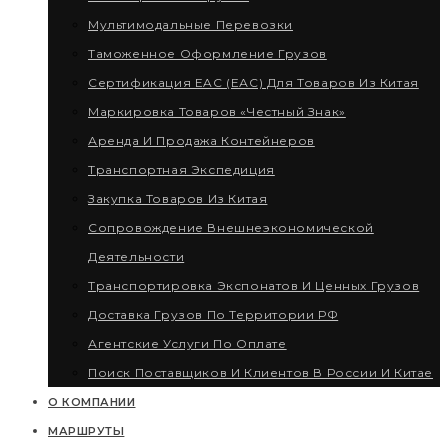
Мультимодальные Перевозки
Таможенное Оформление Грузов
Сертификация EAC (ЕАС) Для Товаров Из Китая
Маркировка Товаров «Честный Знак»
Аренда И Продажа Контейнеров
Транспортная Экспедиция
Закупка Товаров Из Китая
Сопровождение Внешнеэкономической
Деятельности
Транспортировка Экспонатов И Ценных Грузов
Доставка Грузов По Территории РФ
Агентские Услуги По Оплате
Поиск Поставщиков И Клиентов В России И Китае
О КОМПАНИИ
МАРШРУТЫ