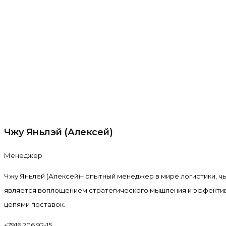
Чжу Яньлэй (Алексей)
Менеджер
Чжу Яньлей (Алексей)– опытный менеджер в мире логистики, чь
является воплощением стратегического мышления и эффекти
цепями поставок.
+7916 206 92-15