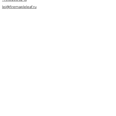
lei@firemapleleaf.ru