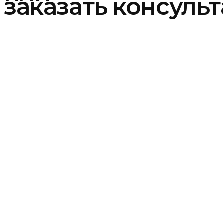
заказать консуль
[contact-form-7 id="9"]
Наш Адрес
Москва,