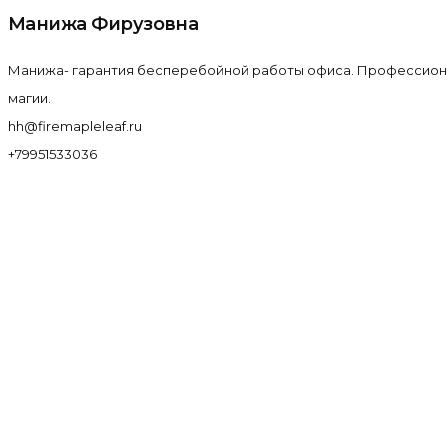
Манижа Фирузовна
Манижа- гарантия бесперебойной работы офиса. Профессиона
магии.
hh@firemapleleaf.ru
+79951533036