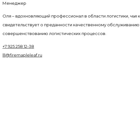
Менеджер
Оля – вдохновляющий профессионал в области логистики, чья 
свидетельствует о преданности качественному обслуживанию
совершенствованию логистических процессов.
+7 925 258 12-38
lll@firemapleleaf.ru
Оптимизация Ресурсов
Подробнее
Улучшенное Обслуживание Клие
Подробнее